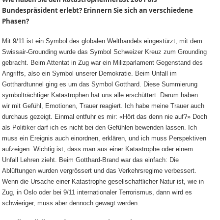
Bundespräsident erlebt? Erinnern Sie sich an verschiedene
Phasen?
Mit 9/11 ist ein Symbol des globalen Welthandels eingestürzt, mit dem
Swissair-Grounding wurde das Symbol Schweizer Kreuz zum Grounding
gebracht. Beim Attentat in Zug war ein Milizparlament Gegenstand des
Angriffs, also ein Symbol unserer Demokratie. Beim Unfall im
Gotthardtunnel ging es um das Symbol Gotthard. Diese Summierung
symbolträchtiger Katastrophen hat uns alle erschüttert. Darum haben
wir mit Gefühl, Emotionen, Trauer reagiert. Ich habe meine Trauer auch
durchaus gezeigt. Einmal entfuhr es mir: «Hört das denn nie auf?» Doch
als Politiker darf ich es nicht bei den Gefühlen bewenden lassen. Ich
muss ein Ereignis auch einordnen, erklären, und ich muss Perspektiven
aufzeigen. Wichtig ist, dass man aus einer Katastrophe oder einem
Unfall Lehren zieht. Beim Gotthard-Brand war das einfach: Die
Ablüftungen wurden vergrössert und das Verkehrsregime verbessert.
Wenn die Ursache einer Katastrophe gesellschaftlicher Natur ist, wie in
Zug, in Oslo oder bei 9/11 internationaler Terrorismus, dann wird es
schwieriger, muss aber dennoch gewagt werden.