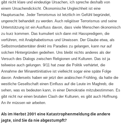
gibt nicht klare und eindeutige Ursachen, ich spreche deshalb von
einem Ursachendickicht. Ökonomische Ungleichheit ist eine
Hauptursache. Jeder Terrorismus ist letztlich im Gefühl begründet,
ungerecht behandelt zu werden. Auch religiöser Terrorismus und seine
Unterstützung ist ein Ausfluss davon, dass viele Menschen ökonomisch
zu kurz kommen. Das kumuliert sich dann mit Hasspredigern, die
verführen, mit Analphabetismus und Unwissen. Der Glaube etwa, als
Selbstmordattentäter direkt ins Paradies zu gelangen, kann nur auf
solchen Hintergründen gedeihen. Uns bleibt nichts anderes als der
Versuch des Dialogs zwischen Religionen und Kulturen. Das ist ja
teilweise auch gelungen. 9/11 hat zwar die Politik verhärtet, die
Annahme der Minarettinitiative ist vielleicht sogar eine späte Folge
davon. Anderseits haben wir jetzt den arabischen Frühling, da hatte die
westliche Gesellschaft einen Einfluss auf die Leute im Maghreb, die
sehen, was es bedeuten kann, in einer Demokratie mitzubestimmen. Es
gibt nicht nur einen brutalen Clash der Kulturen, es gibt auch Hoffnung.
An ihr müssen wir arbeiten.
Als im Herbst 2001 eine Katastrophenmeldung die andere
jagte, sind Sie da nie abgestumpft?